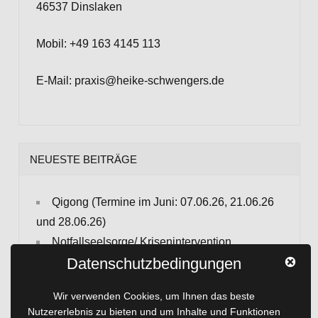
46537 Dinslaken
Mobil: +49 163 4145 113
E-Mail: praxis@heike-schwengers.de
NEUESTE BEITRÄGE
Qigong (Termine im Juni: 07.06.26, 21.06.26
und 28.06.26)
Notfallseelsorge/ Krisenintervention
Datenschutzbedingungen
Sport für die Seele
Häufige Fragen zum Thema Hypnose
Wir verwenden Cookies, um Ihnen das beste
Hochsensibilität
Nutzererlebnis zu bieten und um Inhalte und Funktionen