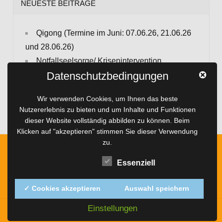
NEUESTE BEITRÄGE
Qigong (Termine im Juni: 07.06.26, 21.06.26
und 28.06.26)
Notfallseelsorge/ Krisenintervention
Datenschutzbedingungen
Sport für die Seele
Häufige Fragen zum Thema Hypnose
Wir verwenden Cookies, um Ihnen das beste
Hochsensibilität
Nutzererlebnis zu bieten und um Inhalte und Funktionen
dieser Website vollständig abbilden zu können. Beim
Klicken auf "akzeptieren" stimmen Sie dieser Verwendung
zu.
Impressum
Essenziell
Datenschutz
✓ Cookies akzeptieren
Auswahl speichern
Einstellungen