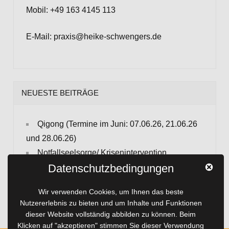
Mobil: +49 163 4145 113
E-Mail: praxis@heike-schwengers.de
NEUESTE BEITRÄGE
Qigong (Termine im Juni: 07.06.26, 21.06.26
und 28.06.26)
Notfallseelsorge/ Krisenintervention
Datenschutzbedingungen
Sport für die Seele
Häufige Fragen zum Thema Hypnose
Wir verwenden Cookies, um Ihnen das beste
Hochsensibilität
Nutzererlebnis zu bieten und um Inhalte und Funktionen
dieser Website vollständig abbilden zu können. Beim
Klicken auf "akzeptieren" stimmen Sie dieser Verwendung